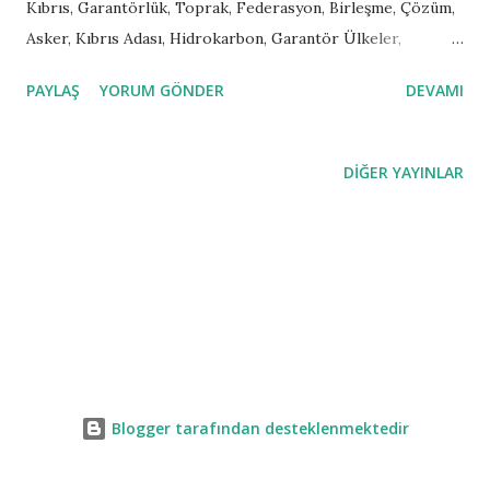
Kıbrıs, Garantörlük, Toprak, Federasyon, Birleşme, Çözüm,
Asker, Kıbrıs Adası, Hidrokarbon, Garantör Ülkeler,
Türkiye, Yunanistan, İngiltere, AB” gibi sözcüklerdir. Çünkü
PAYLAŞ
YORUM GÖNDER
DEVAMI
genelde Doğu Akdeniz, özelde ise Kıbrıs çok yönlü, farklı
aktör ve parametreleri olan siyasi tarihin keşmekeş
problemlerinden birisidir. 1974 öncesi dönem
DIĞER YAYINLAR
düşünüldüğünde Osmanlı varlığı, İngiliz yönetimi, Rum ve
Türk halklarının siyasi savaşı ve sonrası konvansiyonel harp
dönemi (bu döneme gayri nizami harp unsurları da
eklenebilir) ve 1974 Mutlu Barış Harekâtı ve sonrası yıllar
olarak bakarız. 74 sonrası günümüze kadar gelen dönemse
Kıbrıs Türk Federe Devleti’nden (KTFD) Kuzey Kıbrıs Türk
Cumhuriyeti’nin (KKTC) ilanı süreci, sonrası müzakereler
Annan dönemi ve “Yes be Annem” ile çıkan “Evet”e kadar
Blogger tarafından desteklenmektedir
gelen siyasi süreç... ‘Evet’ diyen Kıbrıslı Türkler’in Avrupa
Birliği (AB) dışında bırakılması ve günümüze kada...