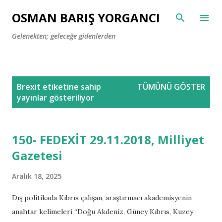
Ana içeriğe atla
OSMAN BARIŞ YORGANCI
Gelenekten; geleceğe gidenlerden
K
Brexit
etiketine sahip
TÜMÜNÜ GÖSTER
a
yayınlar gösteriliyor
y
ı
t
150- FEDEXİT 29.11.2018, Milliyet
l
Gazetesi
a
r
Aralık 18, 2025
Dış politikada Kıbrıs çalışan, araştırmacı akademisyenin
anahtar kelimeleri “Doğu Akdeniz, Güney Kıbrıs, Kuzey