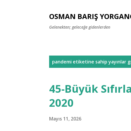
OSMAN BARIŞ YORGAN
Gelenekten; geleceğe gidenlerden
K
pandemi
etiketine sahip yayınlar g
a
y
45-Büyük Sıfırl
ı
2020
t
l
Mayıs 11, 2026
a