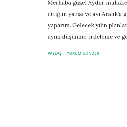
Merhaba güzel Aydın, muhak
r
ettiğim yazısı ve ayı Aralık’a
yaparım. Gelecek yılın planlar
ayını düşünme, irdeleme ve ge
ederim. Peki bu Aralık ayında
PAYLAŞ
YORUM GÖNDER
Mart itibariyle Covid-19 sebe
normal olarak tarif ettiğimiz 
bitirmek üzereyiz. Yeni norm
10.00’da çıkıp, akşam 20.00’de
görüşmeleri, toplantılar web 
üzerinden yapıldı. Siparişler