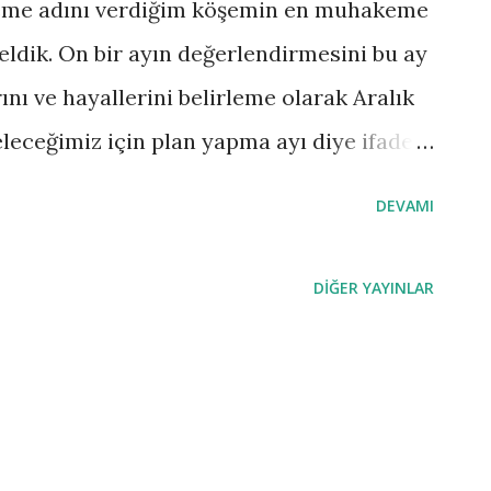
eme adını verdiğim köşemin en muhakeme
 geldik. On bir ayın değerlendirmesini bu ay
ını ve hayallerini belirleme olarak Aralık
leceğimiz için plan yapma ayı diye ifade
 nasıl bir değerlendirme yapmalıyız? 14
DEVAMI
biyle pandemi yaşam kurallarıyla yeni
maske, mesafe ve el hijyeniyle 2020 yılını
DIĞER YAYINLAR
alle hafta sonu evde kalma, sabah
 eve girme kuralı uygulandı. İş
tabanlı hizmet veren ses ve görüntü
 kargoda günlerce bekledi, yemek