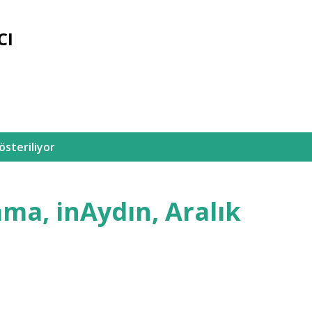
Ana içeriğe atla
CI
österiliyor
ama, inAydın, Aralık