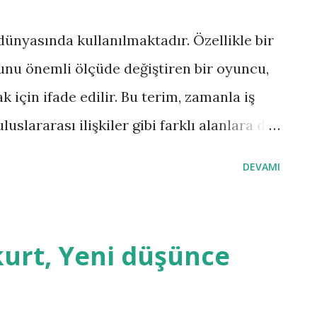
ünyasında kullanılmaktadır. Özellikle bir
nu önemli ölçüde değiştiren bir oyuncu,
 için ifade edilir. Bu terim, zamanla iş
luslararası ilişkiler gibi farklı alanlara da
r, politika değişikliği veya uluslararası bir
DEVAMI
i kökten değiştirmesi durumunda
eci Avrupa Birliği için bir "game changer"
slararası İlişkiler, küresel güç dengelerini
kurt, Yeni düşünce
eya teknolojik ilerlemeler ve yapay zekanın
lerini yeniden şekillendirmesi ‘’game