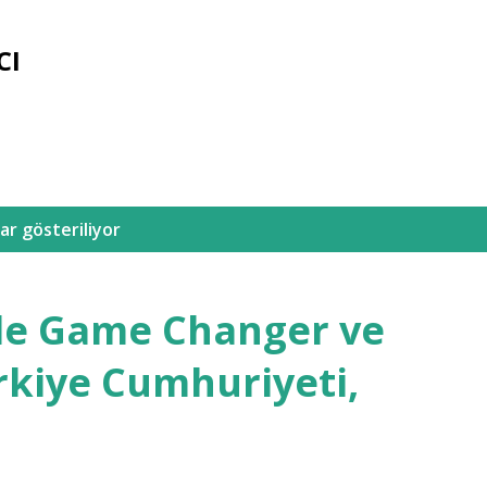
Ana içeriğe atla
CI
ar gösteriliyor
’de Game Changer ve
rkiye Cumhuriyeti,