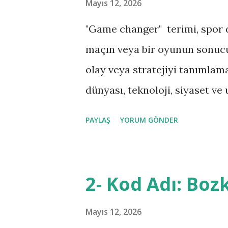
Mayıs 12, 2026
r
"Game changer" terimi, spor d
maçın veya bir oyunun sonucu
olay veya stratejiyi tanımlamak
dünyası, teknoloji, siyaset ve u
yayılmıştır. Siyasette; bir lide
PAYLAŞ
YORUM GÖNDER
anlaşmanın, mevcut dengeler
kullanılır. Örneğin; Brexit sür
olarak değerlendirilebilir. Ulu
2- Kod Adı: Boz
değiştiren olaylar, savaşlar v
uluslararası güvenlik strateji
Mayıs 12, 2026