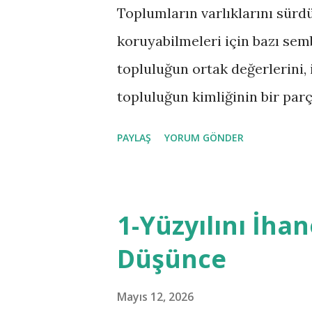
changer’’ örnek teşkil edebili
Toplumların varlıklarını sürdü
İngiltere'sinde siyasi figürle
koruyabilmeleri için bazı semb
başlanmıştır. Özellikle kral 
topluluğun ortak değerlerini, 
perde arkasından güçlü etkisi ol
topluluğun kimliğinin bir parç
Bozkurt simgesi, bu kimliği e
PAYLAŞ
YORUM GÖNDER
biri olmuştur. Türkler, tarih 
koruyucu olarak görmüşlerdir.
efsanelerinde önemli bir yer t
1-Yüzyılını İhan
Ergenekon Destanı'nda, Bozku
Düşünce
kurtarıp, yeni bir yurt bulmal
anlatılır. Bu efsane, Türkler
Mayıs 12, 2026