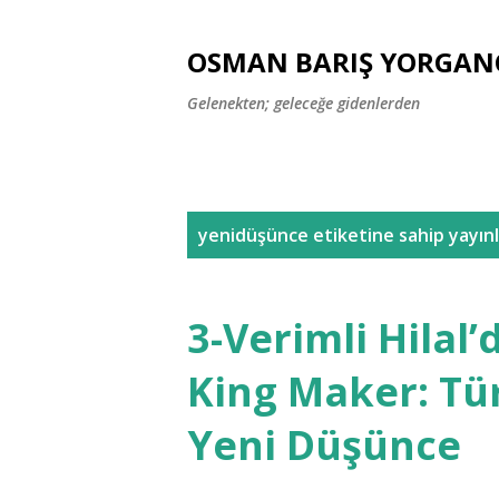
OSMAN BARIŞ YORGAN
Gelenekten; geleceğe gidenlerden
K
yenidüşünce
etiketine sahip yayınl
a
y
3-Verimli Hilal
ı
King Maker: Tü
t
Yeni Düşünce
l
a