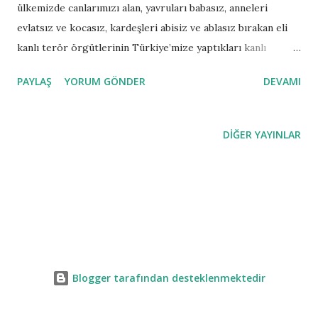
ülkemizde canlarımızı alan, yavruları babasız, anneleri
evlatsız ve kocasız, kardeşleri abisiz ve ablasız bırakan eli
kanlı terör örgütlerinin Türkiye’mize yaptıkları kanlı
eylemlerdir. Günümüz siyasi dünyasında jeo – politik ve jeo
PAYLAŞ
YORUM GÖNDER
DEVAMI
– stratejik konumu ve önemi açısından tarih süresince bu
topraklarda kaos ve kargaşaya neden olmuştur. Son yıllarda
Türkiye Cumhuriyeti’nin şefkatli elini dost eli olarak
DIĞER YAYINLAR
görmeyen, demokrasi inancı ve bilinci olmayan terör
örgütleri ve bu terör örgütlerine destek veren siyasi
uzantılar birlik olarak eylemlerini, bölgesinde güçlü ve
küresel aktör olma yolunda hızla ilerleyen devletimize karşı
gerçekleştirmektedir. Bu tür eylemler ve sonuçları her ne
kadar ülkemizde korku ve panik havası yaratmak istese de
Türkiye Cumhuriyeti devleti, milleti ile birlikte güçlü bir
Blogger tarafından desteklenmektedir
devlettir. Bu gibi eylemlere karşı birliğini ve dirliğini her
daim muhafaza eder. Görüldüğü üzere geçmiş ve yakın