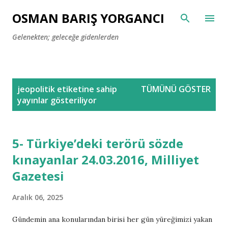
Ana içeriğe atla
OSMAN BARIŞ YORGANCI
Gelenekten; geleceğe gidenlerden
K
jeopolitik
etiketine sahip
TÜMÜNÜ GÖSTER
a
yayınlar gösteriliyor
y
ı
t
5- Türkiye’deki terörü sözde
l
kınayanlar 24.03.2016, Milliyet
a
Gazetesi
r
Aralık 06, 2025
Gündemin ana konularından birisi her gün yüreğimizi yakan