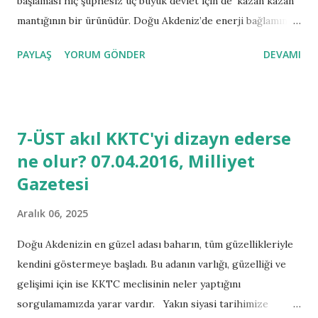
başlaması hiç şüphesiz üç büyük devlet için de ‘kazan kazan’
durumdur. Milliyet gazetesindeki Sefa Karahasan imzalı
mantığının bir ürünüdür. Doğu Akdeniz’de enerji bağlamında
“Kıbrıs’ta mülkiyete duygusal bağ kriteri” ...
diplomasi savaşları olurken Kıbrıs adasında varlığı olan iki
PAYLAŞ
YORUM GÖNDER
DEVAMI
toplum Türk ve Rum kesimi nasıl bir politika
izleyeceklerdir? Bu izleyecek oldukları siyaset ve strateji
gelecek devamlılıklarının birer göstergesi olacaktır.
Temmuz ayının başı itibari ile Türkiye, Rusya ve İsrail
7-ÜST akıl KKTC'yi dizayn ederse
ilişkilerinin iyileşmesine paralel olarak Kuzey Kıbrıs Türk
ne olur? 07.04.2016, Milliyet
Cumhuriyeti (KKTC) ve Güney Kıbrıs Rum Yönetimi (GKRY)
Gazetesi
de görüşmelerini yoğun bir şekilde hızlandırmışlardır.
Toplamda bir ay içinde 6 görüşme yapacak olan heyetler ana
Aralık 06, 2025
başlıklar üzerinden 6 görüşme sonrası bir sonuca varmak
istemektedirler. İlk görüşme sonrası Cumhurbaşkanı
Doğu Akdenizin en güzel adası baharın, tüm güzellikleriyle
Mustafa Akıncı, yaptığı basın toplantısında “Kıbrıs’ın, enerji
kendini göstermeye başladı. Bu adanın varlığı, güzelliği ve
denkleminin dışında kalma riski var” şeklindeki beyanın Doğu
gelişimi için ise KKTC meclisinin neler yaptığını
Akdeniz’de devam eden enerji üzer...
sorgulamamızda yarar vardır. Yakın siyasi tarihimize