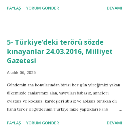
bakarak konuyu irdeleyecek olursak, 28 Temmuz 2013’te
PAYLAŞ
YORUM GÖNDER
DEVAMI
yapılan milletvekilliği seçimi ile KKTC meclisi koalisyon
hükümetlerine ev sahipliği yapmaya başlamıştır. Uzlaşı ve
diyalog kanallarının verimli ve iyi kullanıldığı sürece
koalisyon hükümetleri iyi bir performans ve fayda ile
5- Türkiye’deki terörü sözde
çalışabilmiştir. Lakin, Cumhuriyetçi Türk Partisi’nin parti
kınayanlar 24.03.2016, Milliyet
meclis kararlarını Cumhuriyet Meclisi kararından üstün
Gazetesi
görmesi yüzünden su krizi, mali protokol gibi konular siyasi
gündemi gerdi ve tarafları bir hayli üzdü. Yasama ve
Aralık 06, 2025
yürütme faaliyetlerinde tümü kapsayan kararlardan ziyade,
ideolojik ve kısır döngü içerisinde partizanca hareket
Gündemin ana konularından birisi her gün yüreğimizi yakan
etmesi hükümetin aktif ve verimli çalışmasını engelledi.
ülkemizde canlarımızı alan, yavruları babasız, anneleri
Ömer Kalyoncu Başbakanlığındaki CTP – UBP hükümeti
evlatsız ve kocasız, kardeşleri abisiz ve ablasız bırakan eli
sırasıyla istifalarını sunarak düşt...
kanlı terör örgütlerinin Türkiye’mize yaptıkları kanlı
eylemlerdir. Günümüz siyasi dünyasında jeo – politik ve jeo
PAYLAŞ
YORUM GÖNDER
DEVAMI
– stratejik konumu ve önemi açısından tarih süresince bu