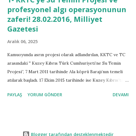
sandığa yansıması ile parlamenter sistem oluşur ve mevcut
profesyonel algı operasyonunun
sandığın temsil ettiği ülkeyi ve halkı, modern çağa uygun
zaferi! 28.02.2016, Milliyet
olarak koruyarak ve kollayarak yönetir. Kuzey
Kıbrıs’ta kamuoyunun üzerinde yazıp çizdiği, konuştuğu,
Gazetesi
tartıştığı en önemli konu, gündemimiz olan TC ile KKTC
Aralık 06, 2025
arasında yapılan “Asrın Projesi” diye adlandır...
Kamuoyunda asrın projesi olarak adlandırılan, KKTC ve TC
arasındaki '' Kuzey Kıbrıs Türk Cumhuriyeti’ne Su Temin
Projesi”, 7 Mart 2011 tarihinde Ala köprü Barajı’nın temeli
atılarak başladı. 17 Ekim 2015 tarihinde ise Kuzey Kıbrıs’taki
Geçit köy barajına suyun ulaşması ile proje sonlandırıldı. Bu
PAYLAŞ
YORUM GÖNDER
DEVAMI
proje ile Kuzey Kıbrıs’a yılda 75 milyon metreküp su
ulaşarak 50 yıl boyunca hem kullanım hem içme suyu olarak
ihtiyacı karşılayacak. Bu işin başlaması ve projenin devamı
sırasında yerel kamuoyu ve uluslararası kamuoyunda büyük
gündem oluştu. Bu bağlamda, basında hangi
Blogger tarafından desteklenmektedir