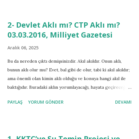
projesidir. Başka bir konu da, 26 Nisan 2015 tarihinde
KKTC Cumhurbaşkanlığı seçimleri sonrası tekrar hızlanan,
2- Devlet Aklı mı? CTP Aklı mı?
KKTC ve Güney Kıbrıs Rum Yönetimi (GKRY) arasındaki
03.03.2016, Milliyet Gazetesi
müzakerelerdir. KKTC’nin gelişimi için önemli olan bu iki
konu KKTC Yasama ve Yürütme organları tarafından ne
Aralık 06, 2025
derece ciddiyet, bilinç ve önemle tartışılmakta ve kamuoyu
ne derece bilgilendirilmekte olduğunu sormak yerinde
Bu da nereden çıktı demişsinizdir. Akıl akıldır. Onun aklı,
olacaktır. Zira ülkemiz ve milletimizin menfaati ve bekasını
bunun aklı olur mu? Evet, bal gibi de olur, tabi ki akıl akıldır;
ilgilendiren bu konuların ilgilileri ne derece konular
ama önemli olan kimin aklı olduğu ve konuya hangi akıl ile
üzerinde fikir beyan etmekte ve hangi iradeye dayanarak
baktığıdır. Buradaki aklın yorumlayacağı, hayata geçireceği
görüşlerini şekillendirmekte olduğunu KKTC halkı da mera...
ve çalıştıracağı devamlı olmasını istediği konu eğer “Kuzey
PAYLAŞ
YORUM GÖNDER
DEVAMI
Kıbrıs Türk Cumhuriyeti” ise, bu akıl çok önemlidir.
Şöyle bir yakın siyasi tarihimize baktığımızda aklın
kimin aklı olduğunun çok önemli olduğunu hep beraber
görür ve fark ederiz. Demokrat sistemlerde, halk iradesinin
1- KKTC’ye Su Temin Projesi ve