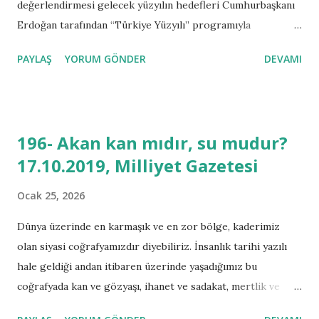
değerlendirmesi gelecek yüzyılın hedefleri Cumhurbaşkanı
Erdoğan tarafından “Türkiye Yüzyılı” programıyla
kamuoyuna takdim edilecektir. Cumhuriyet Türkiye’si 2023
PAYLAŞ
YORUM GÖNDER
DEVAMI
yılında ilk yüzyılını tamamlayacaktır. Siyasi coğrafyamızın ve
tarihi sorumluluklarımızın bize yüklediği coğrafyamız,
içinden geçtiğimiz günler zor ve çetin bir süreçtedir.
Dünyanın hızla değiştiği, çağ insanının pandemiyi yaşadığı,
196- Akan kan mıdır, su mudur?
iletişim ve haberleşmenin basitleştiği dünyada; siyasi,
17.10.2019, Milliyet Gazetesi
ekonomik ve askeri krizlerin vuku bulmasıyla 2023 sonrası
dünya ve bölgemiz için güvenliğin ön planda tutulacağı yıllar
Ocak 25, 2026
olacaktır. *** Cumhuriyet Türkiye’sinin ilk yüzyılı
Osmanlı’nın dağılma süreci ve Osmanlı Devleti’nin son
Dünya üzerinde en karmaşık ve en zor bölge, kaderimiz
subaylarının inşa ettiği Cumhuriyet’le Türkiye günümüze
olan siyasi coğrafyamızdır diyebiliriz. İnsanlık tarihi yazılı
kadar gelmiştir. Cumhuriyeti’nin ilanı sonrası toprak
hale geldiği andan itibaren üzerinde yaşadığımız bu
kaybeden bir neslin evlatlarının kurduğu Türkiye ve kamu
coğrafyada kan ve gözyaşı, ihanet ve sadakat, mertlik ve
‘güvenlikçi’ politikaların hakim olduğu bir yönetimle ...
kalleşlik eksik olmamıştır. İnsanlık için en önemli öge olan