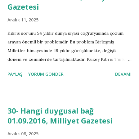
Gazetesi
yürüttüğü askerî harekâtı takip etmekteyiz. Olaylara
içerisinden değil de Beşparmak Dağı’nın zirvesinden
Aralık 11, 2025
baktığımızda Kıbrıs adasının konumu, yaşadığımız siyasi
coğrafyanın karmaşası, Doğu Akdeniz ve Orta Doğu’da
Kıbrıs sorunu 54 yıldır dünya siyasi coğrafyasında çözüm
devam eden askeri ve siyasi savaşların görüntüsü bizleri
arayan önemli bir problemdir. Bu problem Birleşmiş
düşündürmelidir. Bu yapı içesinde atacağımız siyasi adımlar,
Milletler himayesinde 49 yıldır görüşülmekte, değişik
duygusal zekadan ziyade mantık...
dönem ve zeminlerde tartışılmaktadır. Kuzey Kıbrıs Türk
Cumhuriyeti Cumhurbaşkanı Sayın Mustafa Akıncı’nın
PAYLAŞ
YORUM GÖNDER
DEVAMI
seçilmesi sonrası Güney Kıbrıs ile başlayan müzakereler
2016 yılında hız kazanmış ve çözüm için ümitler yükseltilmiş,
beklentiler artmış vaziyette görüşülmüştür. BM
gözetiminde 1 Aralık’ta yapılan yemekli toplantıda kulis
30- Hangi duygusal bağ
bilgisine göre Cumhurbaşkanı Akıncı’nın zorlayarak beşli
01.09.2016, Milliyet Gazetesi
konferans istemesiyle müzakereler Cenevre merkezine
taşınmıştır. KKTC müzakere heyeti ve Sayın Hüseyin
Aralık 08, 2025
Özgürgün Başbakanlığındaki hükümet yetkilileri ve Kuzey