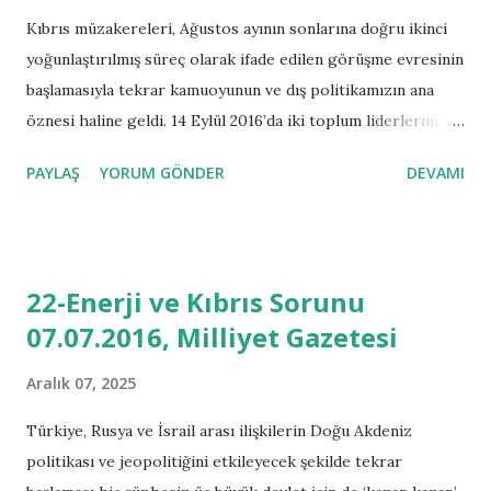
Kıbrıs’taki siyasi partilerin de katılımıyla Cenevre
Kıbrıs müzakereleri, Ağustos ayının sonlarına doğru ikinci
görüşmeleri yapılmış sonrasında garantör ülkelerin Dışişleri
yoğunlaştırılmış süreç olarak ifade edilen görüşme evresinin
Bakanlarının katıldığı konferansla müzakere süreci başka bir
başlamasıyla tekrar kamuoyunun ve dış politikamızın ana
boyuta taşınmıştır. Garantör ülkelerin Dışişleri Bakanlarının
öznesi haline geldi. 14 Eylül 2016’da iki toplum liderlerinin
görüşme sürecine kadar Güney ve Kuzey Kıbrıs müzakere
ortak basın açıklaması yapacak olduklarını beyan eden KKTC
PAYLAŞ
YORUM GÖNDER
DEVAMI
he...
Cumhurbaşkanı Akıncı, görüşmeler sonrası basın
açıklamalarına ara verdi. Yürüttüğü strateji açısından
gerekçeleri olabilir ve bu seviyeye gelen müzakere
sürecinin zarar görmemesini istemesi de doğal hakkıdır.
22-Enerji ve Kıbrıs Sorunu
Lakin görüşmelerle ilgili meclisteki parti liderlerine
07.07.2016, Milliyet Gazetesi
bilgilendirme toplantısı sonrasında basın açıklaması yapması
ve Sayın Akıncı gibi halk iradesinin sandıkta verdiği kararla
Aralık 07, 2025
seçilmiş olan yasal ve “milli hükümete” “öfke patlaması”
tarzında suçlama ve ithamları manidardır. Ekranlarda
Türkiye, Rusya ve İsrail arası ilişkilerin Doğu Akdeniz
hükümete karşı Kıbrıs Türk halkını “uyarması” ve bunu
politikası ve jeopolitiğini etkileyecek şekilde tekrar
hangi ruh hali içinde yaptığı açıklanması gereken bir