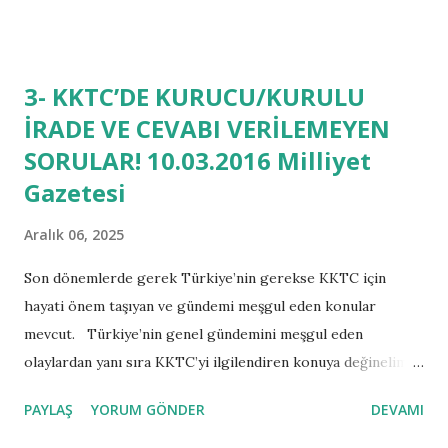
topraklarda kaos ve kargaşaya neden olmuştur. Son yıllarda
Türkiye Cumhuriyeti’nin şefkatli elini dost eli olarak
görmeyen, demokrasi inancı ve bilinci olmayan terör
3- KKTC’DE KURUCU/KURULU
örgütleri ve bu terör örgütlerine destek veren siyasi
İRADE VE CEVABI VERİLEMEYEN
uzantılar birlik olarak eylemlerini, bölgesinde güçlü ve
SORULAR! 10.03.2016 Milliyet
küresel aktör olma yolunda hızla ilerleyen devletimize karşı
gerçekleştirmektedir. Bu tür eylemler ve sonuçları her ne
Gazetesi
kadar ülkemizde korku ve panik havası yaratmak istese de
Aralık 06, 2025
Türkiye Cumhuriyeti devleti, milleti ile birlikte güçlü bir
devlettir. Bu gibi eylemlere karşı birliğini ve dirliğini her
Son dönemlerde gerek Türkiye’nin gerekse KKTC için
daim muhafaza eder. Görüldüğü üzere geçmiş ve yakın
hayati önem taşıyan ve gündemi meşgul eden konular
tarihimizde ülk...
mevcut. Türkiye’nin genel gündemini meşgul eden
olaylardan yanı sıra KKTC’yi ilgilendiren konuya değinelim.
Bu konu, Türkiye Cumhuriyeti ve KKTC arasında
PAYLAŞ
YORUM GÖNDER
DEVAMI
gerçekleşen ve tüm spekülasyonlara rağmen başarı ile
tamamlanan “Asrın Projesi” diye tabir ettiğimiz su temin