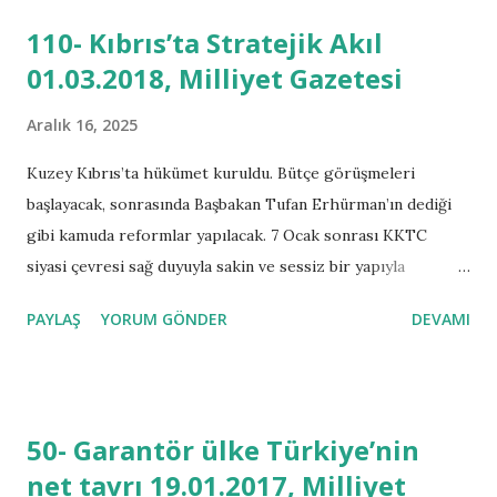
öngörüyordu. Bu plan doğrultusunda Annan Planı öncesi
110- Kıbrıs’ta Stratejik Akıl
oylamada Kıbrıs Türk ve Rum halkları “Evet” ve “Hayır”
01.03.2018, Milliyet Gazetesi
oylarını kullanacakları süreç için kampanya dönemi ve seçim
günü yaşadılar. Kıbrıs Türk kesiminde birleşme sonrası
Aralık 16, 2025
AB’ye girileceği, ekonomik yönden yüksek standartlara
gelineceği ve Kıbrıs Türk halkının dünyaya kapısının
Kuzey Kıbrıs’ta hükümet kuruldu. Bütçe görüşmeleri
açılacağı mantığı üzerine çözüm ve birleşme yanlısı bir grup
başlayacak, sonrasında Başbakan Tufan Erhürman’ın dediği
kamuoyuna yansıyan “Yes be annem!” sloganıyla
gibi kamuda reformlar yapılacak. 7 Ocak sonrası KKTC
kampanyalarını yürüttüler. Nisan 2004 tarihinden Kuzey
siyasi çevresi sağ duyuyla sakin ve sessiz bir yapıyla
Kıbrıs Türk Cumhuriyeti’nde (KKTC) ve Güney Kıbr...
ilerlemektedir. Dört ayaklı hükümetin ilk defa meclise giren
PAYLAŞ
YORUM GÖNDER
DEVAMI
ortağının ya da hükümet etme yetkisine ilk defa sahip olan
ortaklarının, ilgili bakanlıklarındaki bürokrat atamaları ve
çalışma arkadaşlarını dizayn süreciyle geçen bir evredeyiz.
Kıbrıs adasındaki yer altı zenginliklerinin Rum yönetiminin
50- Garantör ülke Türkiye’nin
tek taraflı işletme gayretlerini izlemekteyiz. Türkiye’nin
net tavrı 19.01.2017, Milliyet
Suriye’deki terör yuvalarını temizleme ve sınır güvenliği için