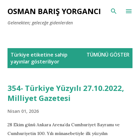
Ana içeriğe atla
OSMAN BARIŞ YORGANCI
Gelenekten; geleceğe gidenlerden
K
Türkiye
etiketine sahip
TÜMÜNÜ GÖSTER
a
yayınlar gösteriliyor
y
ı
t
354- Türkiye Yüzyılı 27.10.2022,
l
Milliyet Gazetesi
a
r
Nisan 01, 2026
28 Ekim günü Ankara Arena’da Cumhuriyet Bayramı ve
Cumhuriyetin 100. Yılı münasebetiyle ilk yüzyılın