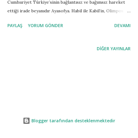
Cumhuriyet Türkiye’sinin bağlantısız ve bağımsız hareket
ettiği irade beyanıdır Ayasofya. Habil ile Kabil’in, Olimpos
Dağının çocuklarıyla, Hira Dağının sadık evlatlarının
PAYLAŞ
YORUM GÖNDER
DEVAMI
kavgasıdır Ayasofya. Ayasofya iyiyle kötünün, batıyla
doğunun çekişmesidir. Geçmişin hevesleri, geleceğin
hayallerdir Ayasofya. Dün olsa, Vatikan ne der? Rus Kilisesi
DIĞER YAYINLAR
ne der? Ekonomi, ithalat – ihracat piyasalar ne olur gibi bir
sürü soruyla Ayasofya müze olarak kalmaya devam ederdi.
Siyasi irade beyanını müzeden tarafa kullanırdı. Günümüz
Türkiye’sinin siyasi iradesiyse kulaklarını tıkadı, İslam
dünyasının hayallerini süsleyen tarihi bir olaya imza attı ve
Ayasofya cami olarak hizmete açıldı. Cumhurbaşkanı Tayyip
Erdoğan yakın siyasi tarihimizdeki en önemli olaya imza attı.
Kaderimiz olan coğrafyanın sorumluluk ve ağırlığını taşıyan
Blogger tarafından desteklenmektedir
Cumhuriyet iradesi tabi ki de Ayasofya için artıları eksileri
hesap etmiştir...