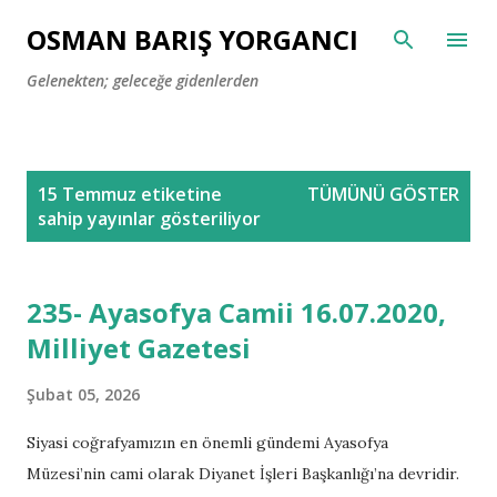
Ana içeriğe atla
OSMAN BARIŞ YORGANCI
Gelenekten; geleceğe gidenlerden
K
15 Temmuz
etiketine
TÜMÜNÜ GÖSTER
a
sahip yayınlar gösteriliyor
y
ı
t
235- Ayasofya Camii 16.07.2020,
l
Milliyet Gazetesi
a
r
Şubat 05, 2026
Siyasi coğrafyamızın en önemli gündemi Ayasofya
Müzesi’nin cami olarak Diyanet İşleri Başkanlığı’na devridir.